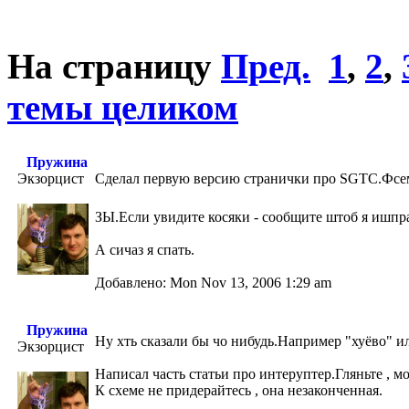
На страницу
Пред.
1
,
2
,
темы целиком
Пружина
Экзорцист
Сделал первую версию странички про SGTC.Фсем
ЗЫ.Если увидите косяки - сообщите штоб я ишп
А сичаз я спать.
Добавлено: Mon Nov 13, 2006 1:29 am
Пружина
Ну хть сказали бы чо нибудь.Например "хуёво" ил
Экзорцист
Написал часть статьи про интеруптер.Гляньте , м
К схеме не придерайтесь , она незаконченная.