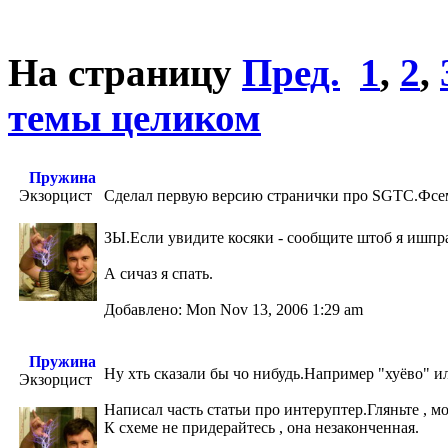
На страницу
Пред.
1
,
2
,
темы целиком
Пружина
Экзорцист
Сделал первую версию странички про SGTC.Фсем
ЗЫ.Если увидите косяки - сообщите штоб я ишп
А сичаз я спать.
Добавлено: Mon Nov 13, 2006 1:29 am
Пружина
Ну хть сказали бы чо нибудь.Например "хуёво" ил
Экзорцист
Написал часть статьи про интеруптер.Гляньте , м
К схеме не придерайтесь , она незаконченная.