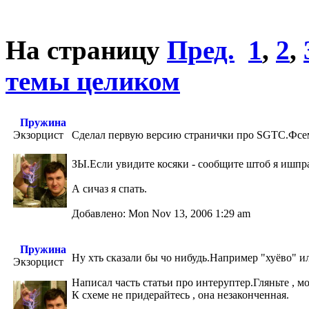
На страницу
Пред.
1
,
2
,
темы целиком
Пружина
Экзорцист
Сделал первую версию странички про SGTC.Фсем
ЗЫ.Если увидите косяки - сообщите штоб я ишп
А сичаз я спать.
Добавлено: Mon Nov 13, 2006 1:29 am
Пружина
Ну хть сказали бы чо нибудь.Например "хуёво" ил
Экзорцист
Написал часть статьи про интеруптер.Гляньте , м
К схеме не придерайтесь , она незаконченная.