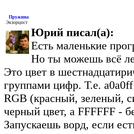
Пружина
Экзорцист
Юрий писал(а):
Есть маленькие прогр
Но ты можешь всё ле
Это цвет в шестнадцатири
группами цифр. Т.е. a0a0ff
RGB (красный, зеленый, син
черный цвет, а FFFFFF - б
Запускаешь ворд, если ест