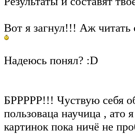
Результаты и составят тво
Вот я загнул!!! Аж читать
Надеюсь понял? :D
БРРРРР!!! Чуствую себя о
пользоваца научица , ато я
картинок пока ничё не про