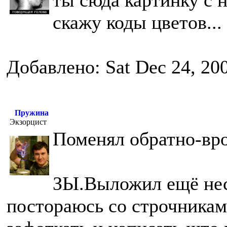
ты сюда картинку с 
скажу коды цветов...
Добавлено: Sat Dec 24, 20
Пружина
Экзорцист
Поменял обратно-вро
ЗЫ.Выложил ещё неск
постораюсь со строчниками