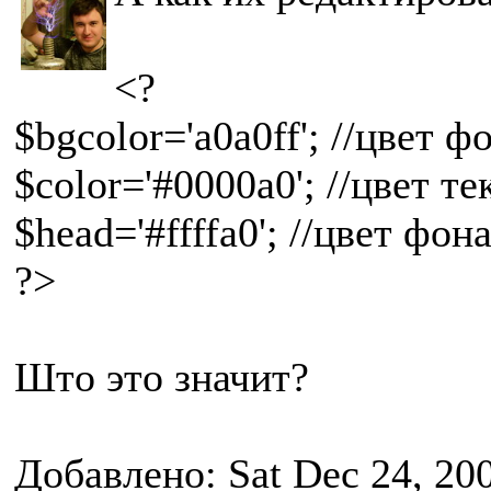
<?
$bgcolor='a0a0ff'; //цвет 
$color='#0000a0'; //цвет те
$head='#ffffa0'; //цвет фо
?>
Што это значит?
Добавлено: Sat Dec 24, 20