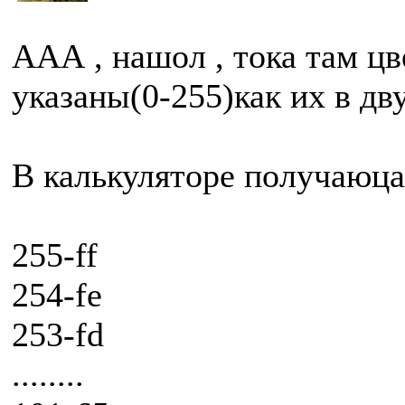
ААА , нашол , тока там ц
указаны(0-255)как их в дв
В калькуляторе получаюца
255-ff
254-fe
253-fd
........