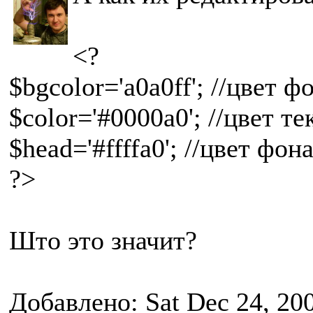
<?
$bgcolor='a0a0ff'; //цвет 
$color='#0000a0'; //цвет те
$head='#ffffa0'; //цвет фо
?>
Што это значит?
Добавлено: Sat Dec 24, 20