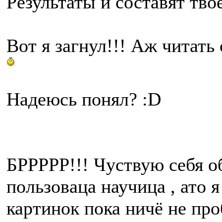
Результаты и составят тво
Вот я загнул!!! Аж читать
Надеюсь понял? :D
БРРРРР!!! Чуствую себя о
пользоваца научица , ато я
картинок пока ничё не про