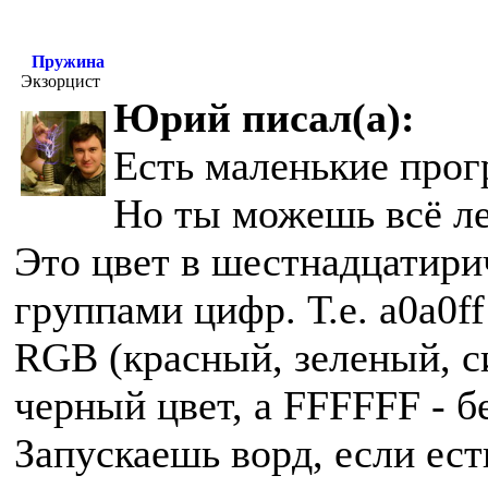
Пружина
Экзорцист
Юрий писал(а):
Есть маленькие прогр
Но ты можешь всё ле
Это цвет в шестнадцатири
группами цифр. Т.е. a0a0ff
RGB (красный, зеленый, син
черный цвет, а FFFFFF - б
Запускаешь ворд, если ест