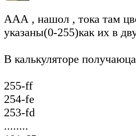
ААА , нашол , тока там ц
указаны(0-255)как их в дв
В калькуляторе получаюца
255-ff
254-fe
253-fd
........