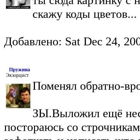
ты сюда картинку с 
скажу коды цветов...
Добавлено: Sat Dec 24, 20
Пружина
Экзорцист
Поменял обратно-вро
ЗЫ.Выложил ещё неск
постораюсь со строчниками