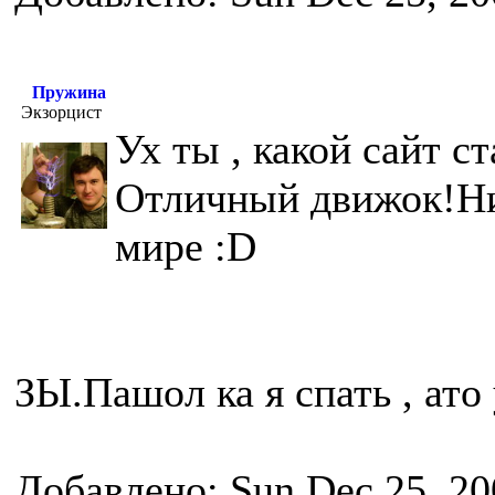
Пружина
Экзорцист
Ух ты , какой сайт с
Отличный движок!Ни
мире :D
ЗЫ.Пашол ка я спать , ато 
Добавлено: Sun Dec 25, 20