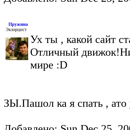
Пружина
Экзорцист
Ух ты , какой сайт с
Отличный движок!Ни
мире :D
ЗЫ.Пашол ка я спать , ато 
Добавлено: Sun Dec 25, 20