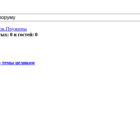
тов.Пружины
х: 0 и гостей: 0
 темы целиком