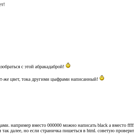
ет!
зобраться с этой абракадаброй!
тот-же цвет, тока другими цыфрами написанный!
ами. например вместо 000000 можно написать black а вместо fffff
le и так далее, но если страничка пишеться в html. советую провери