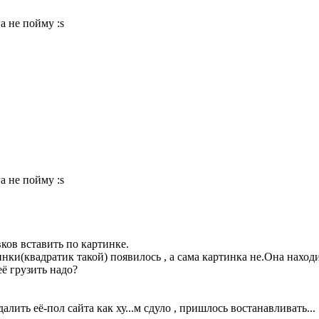
а не пойму :s
а не пойму :s
ков вставить по картинке.
ки(квадратик такой) появилось , а сама картинка не.Она находиц
ё грузить надо?
лить её-пол сайта как ху...м сдуло , пришлось востанавливать...