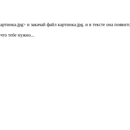
ртинка.jpg> и закачай файл картинка.jpg. и в тексте она появитс
что тебе нужно...