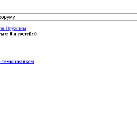
тов.Пружины
х: 0 и гостей: 0
 темы целиком