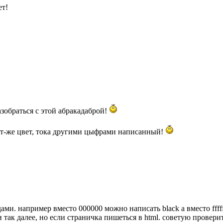
ет!
зобраться с этой абракадаброй!
тот-же цвет, тока другими цыфрами написанный!
ами. например вместо 000000 можно написать black а вместо fffff
le и так далее, но если страничка пишеться в html. советую провери