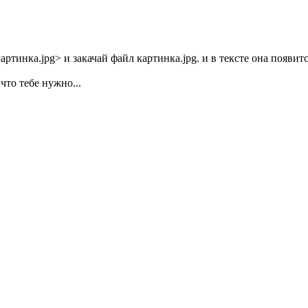
ртинка.jpg> и закачай файл картинка.jpg. и в тексте она появитс
что тебе нужно...