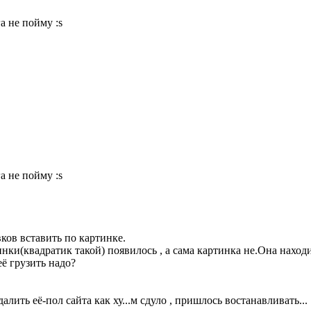
а не пойму :s
а не пойму :s
ков вставить по картинке.
ки(квадратик такой) появилось , а сама картинка не.Она находиц
ё грузить надо?
лить её-пол сайта как ху...м сдуло , пришлось востанавливать...