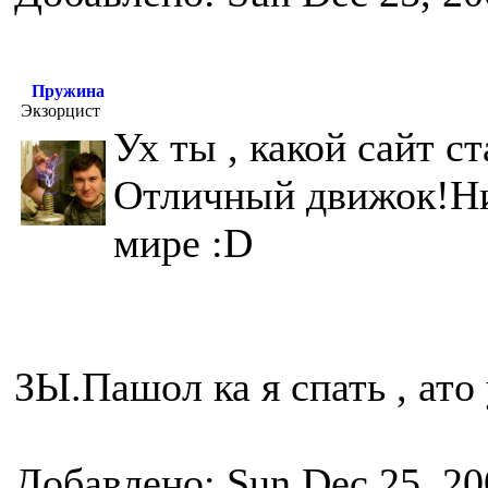
Пружина
Экзорцист
Ух ты , какой сайт с
Отличный движок!Ни
мире :D
ЗЫ.Пашол ка я спать , ато 
Добавлено: Sun Dec 25, 20