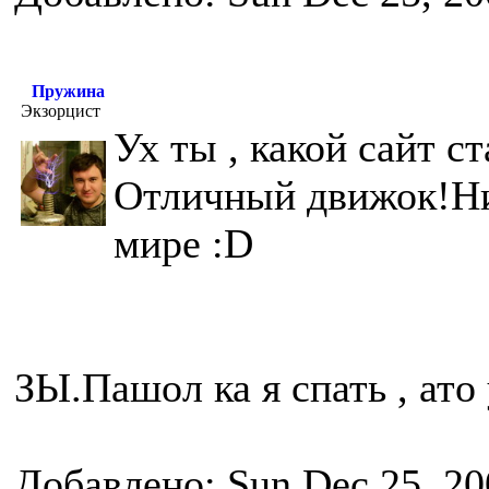
Пружина
Экзорцист
Ух ты , какой сайт с
Отличный движок!Ни
мире :D
ЗЫ.Пашол ка я спать , ато 
Добавлено: Sun Dec 25, 20