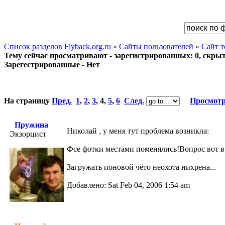
Список разделов Flyback.org.ru
»
Сайты пользователей
»
Сайт 
Тему сейчас просматривают - зарегистрированных: 0, скрыты
Зарегестрированные - Нет
На страницу
Пред.
1
,
2
,
3
,
4
,
5
,
6
След.
Просмотр
Пружина
Николай , у меня тут проблема возникла:
Экзорцист
Фсе фотки местами поменялись!Вопрос вот в 
Загружать поновой чёто неохота нихрена...
Добавлено: Sat Feb 04, 2006 1:54 am