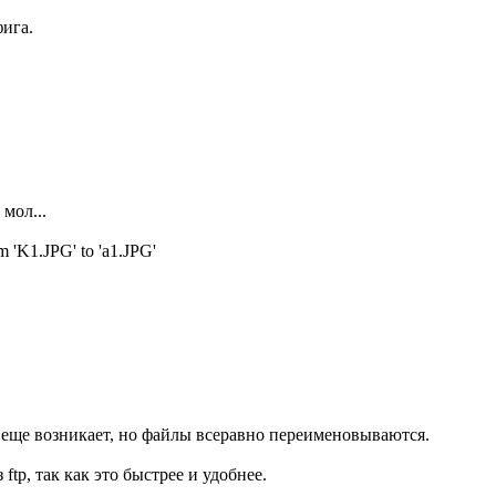
ига.
мол...
'K1.JPG' to 'a1.JPG'
еще возникает, но файлы всеравно переименовываются.
ftp, так как это быстрее и удобнее.