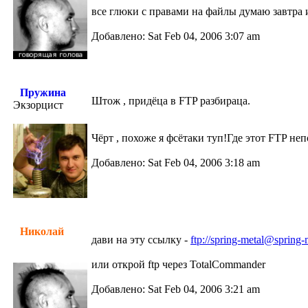
все глюки с правами на файлы думаю завтра
Добавлено: Sat Feb 04, 2006 3:07 am
Пружина
Штож , придёца в FTP разбираца.
Экзорцист
Чёрт , похоже я фсётаки туп!Где этот FTP не
Добавлено: Sat Feb 04, 2006 3:18 am
Николай
дави на эту ссылку -
ftp://spring-metal@spring-
или открой ftp через TotalCommander
Добавлено: Sat Feb 04, 2006 3:21 am