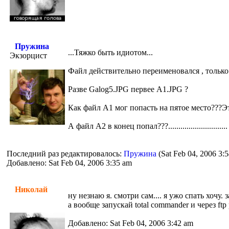
Пружина
...Тяжко быть идиотом...
Экзорцист
Файл действительно переименовался , только
Разве Galog5.JPG первее A1.JPG ?
Как файл A1 мог попасть на пятое место???Эт
А файл A2 в конец попал???.............................
Последний раз редактировалось:
Пружина
(Sat Feb 04, 2006 3:
Добавлено: Sat Feb 04, 2006 3:35 am
Николай
ну незнаю я. смотри сам.... я ужо спать хочу.
а вообще запускай total commander и через ftp
Добавлено: Sat Feb 04, 2006 3:42 am