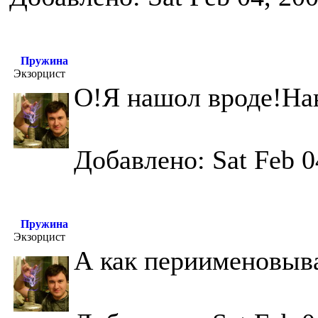
Пружина
Экзорцист
О!Я нашол вроде!Нав
Добавлено: Sat Feb 0
Пружина
Экзорцист
А как периименовыв