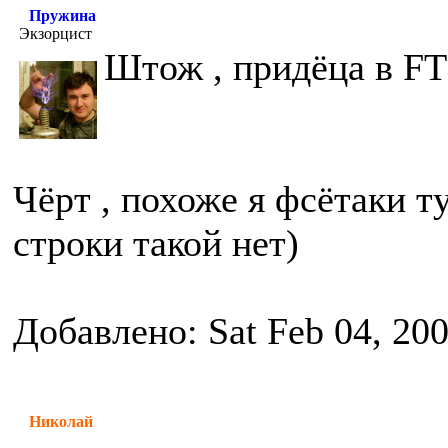
Пружина
Экзорцист
Штож , придёца в FT
Чёрт , похоже я фсётаки т
строки такой нет)
Добавлено: Sat Feb 04, 20
Николай