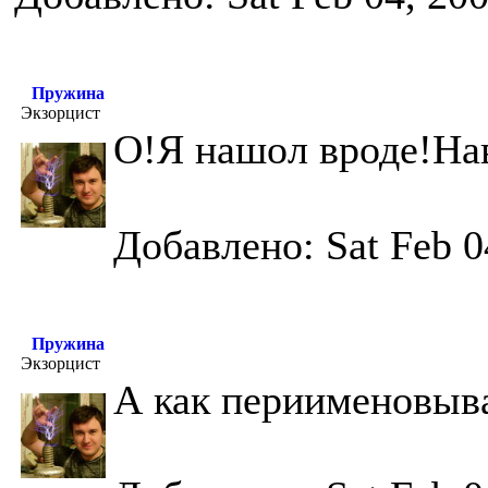
Пружина
Экзорцист
О!Я нашол вроде!Нав
Добавлено: Sat Feb 0
Пружина
Экзорцист
А как периименовыв