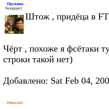
Пружина
Экзорцист
Штож , придёца в FT
Чёрт , похоже я фсётаки т
строки такой нет)
Добавлено: Sat Feb 04, 20
Николай