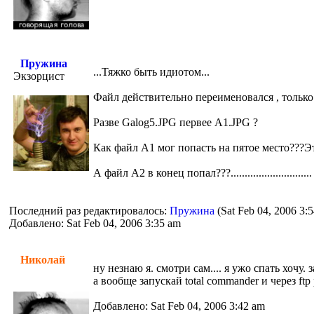
Пружина
...Тяжко быть идиотом...
Экзорцист
Файл действительно переименовался , только
Разве Galog5.JPG первее A1.JPG ?
Как файл A1 мог попасть на пятое место???Эт
А файл A2 в конец попал???.............................
Последний раз редактировалось:
Пружина
(Sat Feb 04, 2006 3:
Добавлено: Sat Feb 04, 2006 3:35 am
Николай
ну незнаю я. смотри сам.... я ужо спать хочу.
а вообще запускай total commander и через ftp
Добавлено: Sat Feb 04, 2006 3:42 am