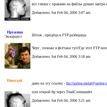
все глюки с правами на файлы думаю завтра
Добавлено: Sat Feb 04, 2006 3:07 am
Пружина
Штож , придёца в FTP разбираца.
Экзорцист
Чёрт , похоже я фсётаки туп!Где этот FTP не
Добавлено: Sat Feb 04, 2006 3:18 am
Николай
дави на эту ссылку -
ftp://spring-metal@spring-
или открой ftp через TotalCommander
Добавлено: Sat Feb 04, 2006 3:21 am