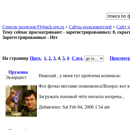
Список разделов Flyback.org.ru
»
Сайты пользователей
»
Сайт 
Тему сейчас просматривают - зарегистрированных: 0, скрыты
Зарегестрированные - Нет
На страницу
Пред.
1
,
2
,
3
,
4
,
5
,
6
След.
Просмотр
Пружина
Николай , у меня тут проблема возникла:
Экзорцист
Фсе фотки местами поменялись!Вопрос вот в 
Загружать поновой чёто неохота нихрена...
Добавлено: Sat Feb 04, 2006 1:54 am