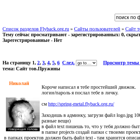
Список разделов Flyback.org.ru
»
Сайты пользователей
»
Сайт 
Тему сейчас просматривают - зарегистрированных: 0, скрыты
Зарегестрированные - Нет
На страницу
1
,
2
,
3
,
4
,
5
,
6
След.
Просмотр темы
тема: Сайт тов.Пружины
Николай
Короче написал я тебе простейший движок.
логин/пароль я послал тебе в личку.
см
http://spring-metal.flyback.org.ru/
Заходишь в админку, загрузи файл logo.jpg 10
разные вещи)
в файл text пишешь то, что у тебя должно бы
в папке projects создай папки с твоими проек
в папках проектов должен быть файл text - там хранится описан