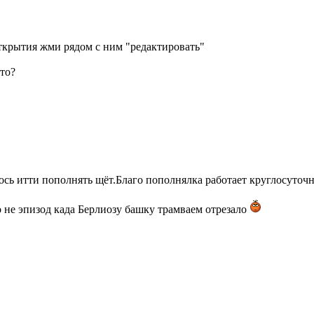
 открытия жми рядом с ним "редактировать"
што?
ось итти пополнять щёт.Благо пополнялка работает круглосуточно
о не эпизод када Берлиозу башку трамваем отрезало