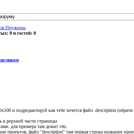
тов.Пружины
х: 0 и гостей: 0
 целиком
0x100 и подредактируй как тебе хочется файл .description (обрати
ть в рерхней части страницы
тами. для примера там дежит vttc.
ие проектов, файл "description" там первая строка название прое