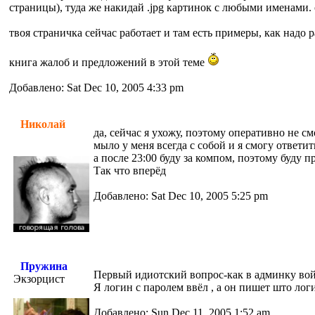
страницы), туда же накидай .jpg картинок с любыми именами.
твоя страничка сейчас работает и там есть примеры, как надо 
книга жалоб и предложений в этой теме
Добавлено: Sat Dec 10, 2005 4:33 pm
Николай
да, сейчас я ухожу, поэтому оперативно не с
мыло у меня всегда с собой и я смогу ответи
а после 23:00 буду за компом, поэтому буду 
Так что вперёд
Добавлено: Sat Dec 10, 2005 5:25 pm
Пружина
Первый идиотский вопрос-как в админку во
Экзорцист
Я логин с паролем ввёл , а он пишет што лог
Добавлено: Sun Dec 11, 2005 1:52 am