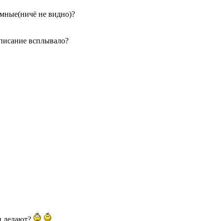
ёмные(ничё не видно)?
описание всплывало?
тц делают?