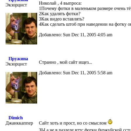
Николай , 4 выпроса:
Экзорцист
1Почему фотки в маленьком размере очень т
2Как удалять фотки?
3Как видео вставлять?
4Как сделать штоб при наведении на фотку 
Добавлено: Sun Dec 11, 2005 4:05 am
Пружина
Странно , мой сайт ищез...
Экзорцист
Добавлено: Sun Dec 11, 2005 5:58 am
Dimich
Джанккаппер
Сайт хоть и прост, но со смыслом
ЗЫ а че в разделе вттс фотки буржуйской сс