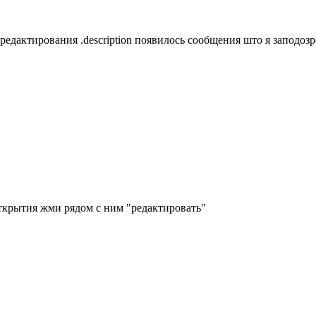
редактирования .description появилось сообщения што я заподозре
 открытия жми рядом с ним "редактировать"