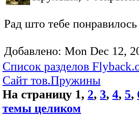
Рад што тебе понравилось
Добавлено: Mon Dec 12, 2
Список разделов Flyback.o
Сайт тов.Пружины
На страницу
1
,
2
,
3
,
4
,
5
,
темы целиком