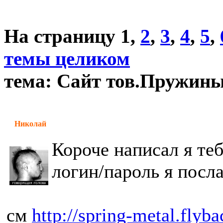
На страницу
1
,
2
,
3
,
4
,
5
,
темы целиком
тема: Сайт тов.Пружин
Николай
Короче написал я те
логин/пароль я посла
см
http://spring-metal.flyba