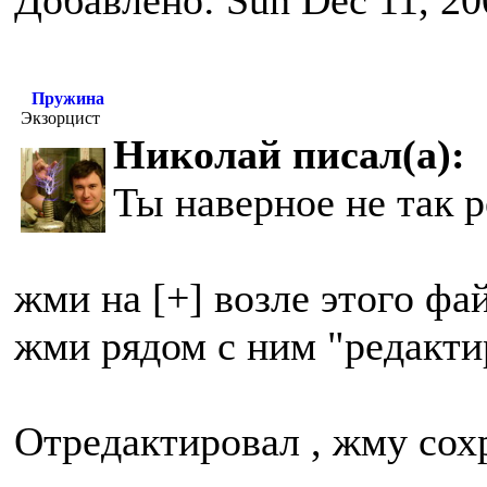
Добавлено: Sun Dec 11, 20
Пружина
Экзорцист
Николай писал(а):
Ты наверное не так 
жми на [+] возле этого фа
жми рядом с ним "редакти
Отредактировал , жму сох