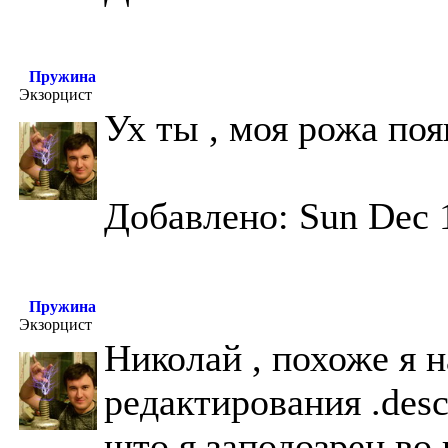
Пружина
Экзорцист
Ух ты , моя рожа по
Добавлено: Sun Dec 
Пружина
Экзорцист
Николай , похоже я 
редактирования .des
што я заподозрен во 