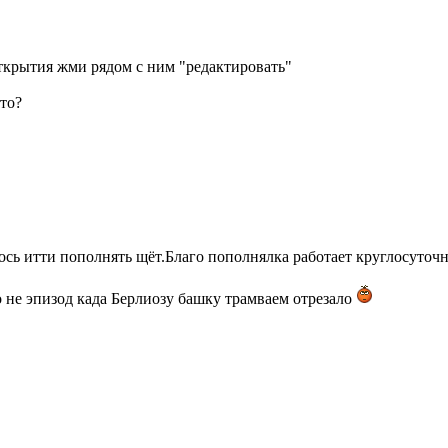
 открытия жми рядом с ним "редактировать"
што?
ось итти пополнять щёт.Благо пополнялка работает круглосуточно
о не эпизод када Берлиозу башку трамваем отрезало