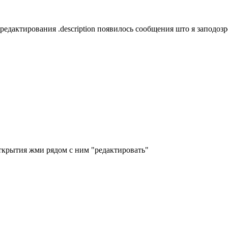
редактирования .description появилось сообщения што я заподозре
 открытия жми рядом с ним "редактировать"