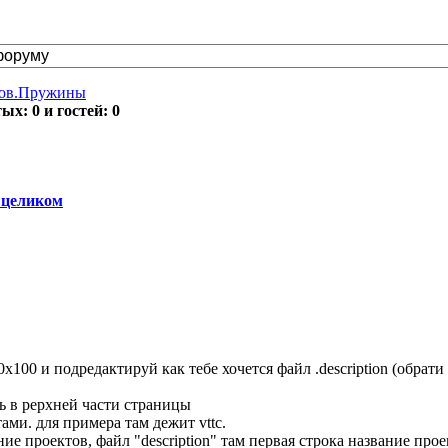
тов.Пружины
х: 0 и гостей: 0
 целиком
0x100 и подредактируй как тебе хочется файл .description (обрати
ть в рерхней части страницы
тами. для примера там дежит vttc.
ие проектов, файл "description" там первая строка название прое