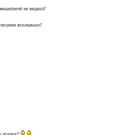
ёмные(ничё не видно)?
описание всплывало?
тц делают?