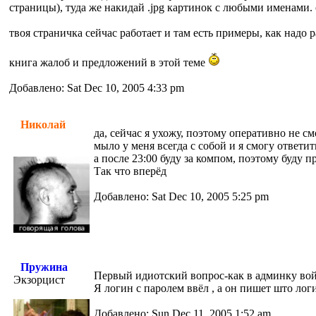
страницы), туда же накидай .jpg картинок с любыми именами.
твоя страничка сейчас работает и там есть примеры, как надо 
книга жалоб и предложений в этой теме
Добавлено: Sat Dec 10, 2005 4:33 pm
Николай
да, сейчас я ухожу, поэтому оперативно не с
мыло у меня всегда с собой и я смогу ответи
а после 23:00 буду за компом, поэтому буду 
Так что вперёд
Добавлено: Sat Dec 10, 2005 5:25 pm
Пружина
Первый идиотский вопрос-как в админку во
Экзорцист
Я логин с паролем ввёл , а он пишет што лог
Добавлено: Sun Dec 11, 2005 1:52 am