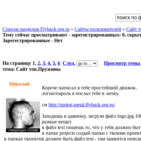
Список разделов Flyback.org.ru
»
Сайты пользователей
»
Сайт 
Тему сейчас просматривают - зарегистрированных: 0, скрыты
Зарегестрированные - Нет
На страницу
1
,
2
,
3
,
4
,
5
,
6
След.
Просмотр темы
тема: Сайт тов.Пружины
Николай
Короче написал я тебе простейший движок.
логин/пароль я послал тебе в личку.
см
http://spring-metal.flyback.org.ru/
Заходишь в админку, загрузи файл logo.jpg 10
разные вещи)
в файл text пишешь то, что у тебя должно бы
в папке projects создай папки с твоими проек
в папках проектов должен быть файл text - там хранится описан