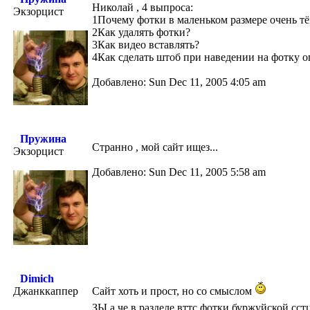
Николай , 4 выпроса:
Экзорцист
1Почему фотки в маленьком размере очень т
2Как удалять фотки?
3Как видео вставлять?
4Как сделать штоб при наведении на фотку 
Добавлено: Sun Dec 11, 2005 4:05 am
Пружина
Странно , мой сайт ищез...
Экзорцист
Добавлено: Sun Dec 11, 2005 5:58 am
Dimich
Джанккаппер
Сайт хоть и прост, но со смыслом
ЗЫ а че в разделе вттс фотки буржуйской сс