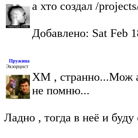
а хто создал /project
Добавлено: Sat Feb 1
Пружина
Экзорцист
ХМ , странно...Мож 
не помню...
Ладно , тогда в неё и буд