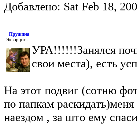
Добавлено: Sat Feb 18, 20
Пружина
Экзорцист
УРА!!!!!!Занялся по
свои места), есть ус
На этот подвиг (сотню фо
по папкам раскидать)меня
наездом , за што ему спас