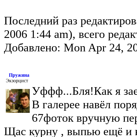
Последний раз редактиро
2006 1:44 am), всего реда
Добавлено: Mon Apr 24, 2
Пружина
Экзорцист
Уффф...Бля!Как я за
В галерее навёл поря
67фоток вручную пе
Щас курну , выпью ещё и 