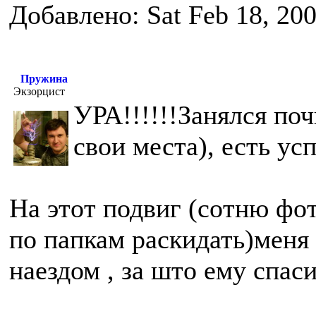
Добавлено: Sat Feb 18, 20
Пружина
Экзорцист
УРА!!!!!!Занялся по
свои места), есть ус
На этот подвиг (сотню фо
по папкам раскидать)меня
наездом , за што ему спас