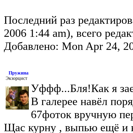
Последний раз редактиро
2006 1:44 am), всего реда
Добавлено: Mon Apr 24, 2
Пружина
Экзорцист
Уффф...Бля!Как я за
В галерее навёл поря
67фоток вручную пе
Щас курну , выпью ещё и 