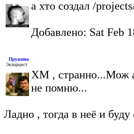
а хто создал /project
Добавлено: Sat Feb 1
Пружина
Экзорцист
ХМ , странно...Мож 
не помню...
Ладно , тогда в неё и буд