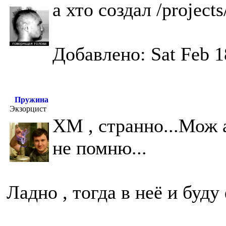
а хто создал /project
Добавлено: Sat Feb 1
Пружина
Экзорцист
ХМ , странно...Мож 
не помню...
Ладно , тогда в неё и буд