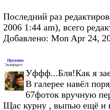
Последний раз редактиро
2006 1:44 am), всего реда
Добавлено: Mon Apr 24, 2
Пружина
Экзорцист
Уффф...Бля!Как я за
В галерее навёл поря
67фоток вручную пе
Щас курну , выпью ещё и 