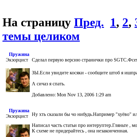
На страницу
Пред.
1
,
2
,
темы целиком
Пружина
Экзорцист
Сделал первую версию странички про SGTC.Фсем
ЗЫ.Если увидите косяки - сообщите штоб я ишп
А сичаз я спать.
Добавлено: Mon Nov 13, 2006 1:29 am
Пружина
Ну хть сказали бы чо нибудь.Например "хуёво" ил
Экзорцист
Написал часть статьи про интеруптер.Гляньте , м
К схеме не придерайтесь , она незаконченная.