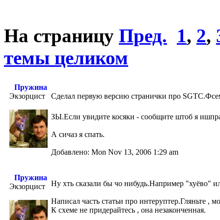
На страницу
Пред.
1
,
2
,
темы целиком
Пружина
Экзорцист
Сделал первую версию странички про SGTC.Фсем
ЗЫ.Если увидите косяки - сообщите штоб я ишп
А сичаз я спать.
Добавлено: Mon Nov 13, 2006 1:29 am
Пружина
Ну хть сказали бы чо нибудь.Например "хуёво" ил
Экзорцист
Написал часть статьи про интеруптер.Гляньте , м
К схеме не придерайтесь , она незаконченная.