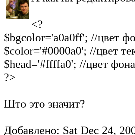
<?
$bgcolor='a0a0ff'; //цвет 
$color='#0000a0'; //цвет те
$head='#ffffa0'; //цвет фо
?>
Што это значит?
Добавлено: Sat Dec 24, 20