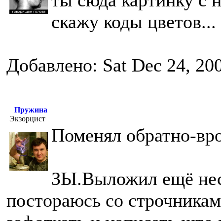
ты сюда картинку с 
скажу коды цветов...
Добавлено: Sat Dec 24, 20
Пружина
Экзорцист
Поменял обратно-вро
ЗЫ.Выложил ещё неск
постораюсь со строчниками