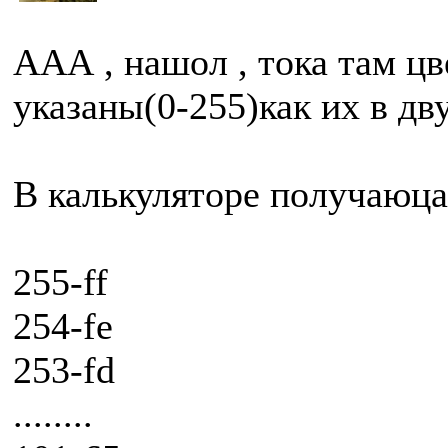
ААА , нашол , тока там ц
указаны(0-255)как их в дв
В калькуляторе получаюца
255-ff
254-fe
253-fd
........