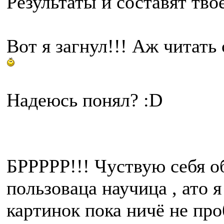
Результаты и составят тво
Вот я загнул!!! Аж читать
Надеюсь понял? :D
БРРРРР!!! Чуствую себя о
пользоваца научица , ато я
картинок пока ничё не про