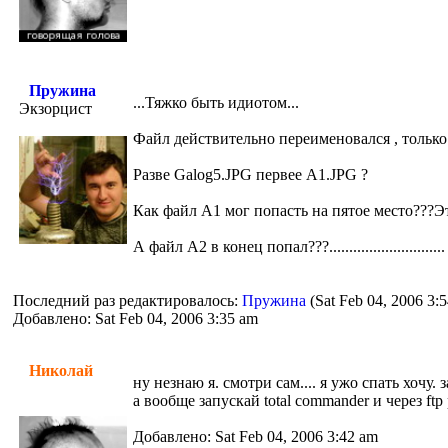
Пружина
...Тяжко быть идиотом...
Экзорцист
Файл действительно переименовался , только
Разве Galog5.JPG первее A1.JPG ?
Как файл A1 мог попасть на пятое место???Эт
А файл A2 в конец попал???.............................
Последний раз редактировалось:
Пружина
(Sat Feb 04, 2006 3:
Добавлено: Sat Feb 04, 2006 3:35 am
Николай
ну незнаю я. смотри сам.... я ужо спать хочу.
а вообще запускай total commander и через ftp
Добавлено: Sat Feb 04, 2006 3:42 am