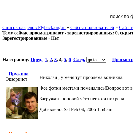
Список разделов Flyback.org.ru
»
Сайты пользователей
»
Сайт 
Тему сейчас просматривают - зарегистрированных: 0, скрыты
Зарегестрированные - Нет
На страницу
Пред.
1
,
2
,
3
,
4
,
5
,
6
След.
Просмотр
Пружина
Николай , у меня тут проблема возникла:
Экзорцист
Фсе фотки местами поменялись!Вопрос вот в 
Загружать поновой чёто неохота нихрена...
Добавлено: Sat Feb 04, 2006 1:54 am