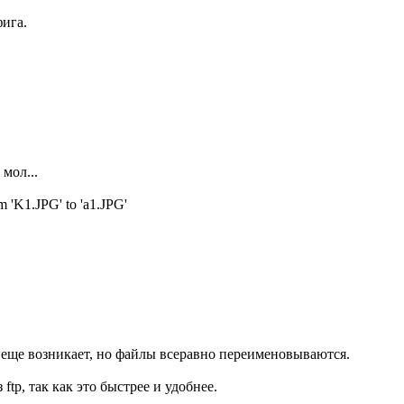
ига.
мол...
'K1.JPG' to 'a1.JPG'
еще возникает, но файлы всеравно переименовываются.
ftp, так как это быстрее и удобнее.