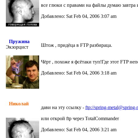
все глюки с правами на файлы думаю завтра
Добавлено: Sat Feb 04, 2006 3:07 am
Пружина
Штож , придёца в FTP разбираца.
Экзорцист
Чёрт , похоже я фсётаки туп!Где этот FTP не
Добавлено: Sat Feb 04, 2006 3:18 am
Николай
дави на эту ссылку -
ftp://spring-metal@spring-
или открой ftp через TotalCommander
Добавлено: Sat Feb 04, 2006 3:21 am