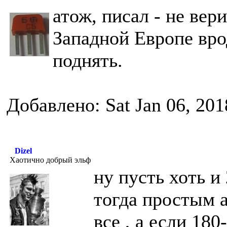
атож, писал - не вер
Западной Европе вро
поднять.
Добавлено: Sat Jan 06, 20
Dizel
Хаотично добрый эльф
ну пусть хоть и
тогда простым 
все , а если 180