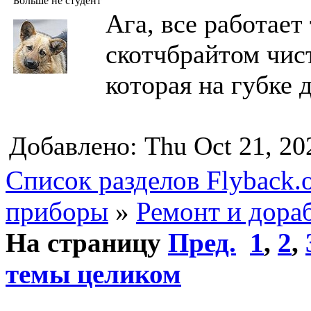
Больше не студент
Ага, все работает
скотчбрайтом чист
которая на губке 
Добавлено: Thu Oct 21, 20
Список разделов Flyback.o
приборы
»
Ремонт и дора
На страницу
Пред.
1
,
2
,
темы целиком