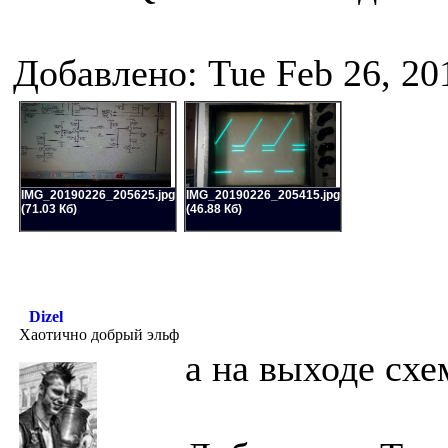
Добавлено: Tue Feb 26, 20
IMG_20190226_205625.jpg
IMG_20190226_205415.jpg
(71.03 Кб)
(46.88 Кб)
Dizel
Хаотично добрый эльф
а на выходе схе