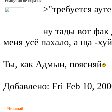
Ебанут до безобразия
>"требуется аут
ну тады вот фак 
меня усё пахало, а ща -хуй
Ты, как Адмын, поясняй
Добавлено: Fri Feb 10, 20
Николай