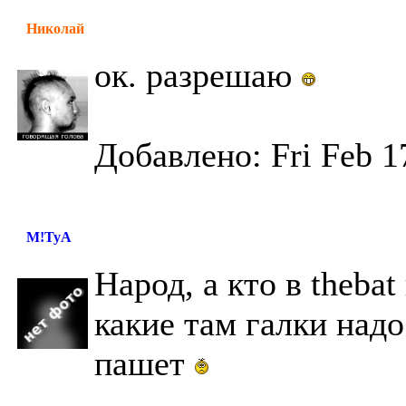
Николай
ок. разрешаю
Добавлено: Fri Feb 1
M!TyA
Народ, а кто в theba
какие там галки надо
пашет