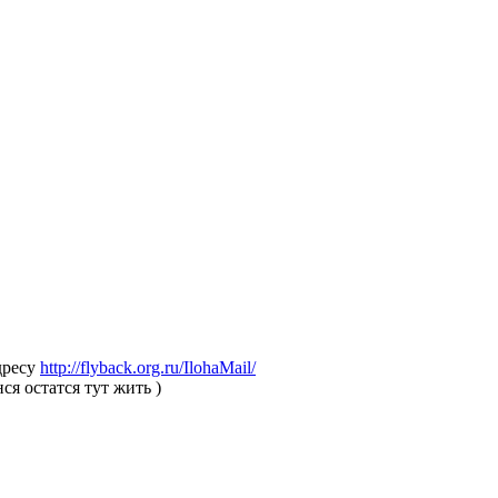
дресу
http://flyback.org.ru/IlohaMail/
ся остатся тут жить )