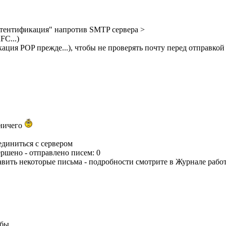
утентификация" напротив SMTP сервера >
C...)
ция POP прежде...), чтобы не проверять почту перед отправкой
 ничего
единиться с сервером
ершено - отправлено писем: 0
равить некоторые письма - подробности смотрите в Журнале рабо
 бы