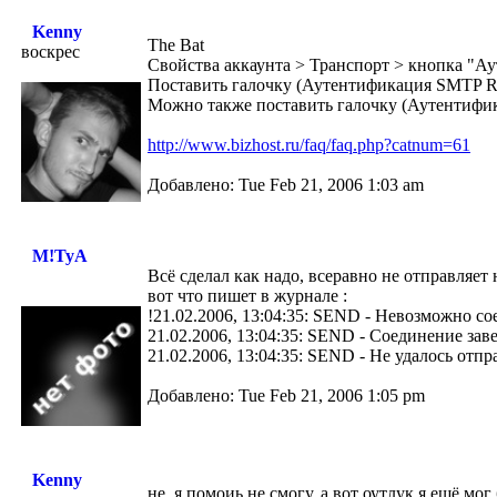
Kenny
The Bat
воскрес
Свойства аккаунта > Транспорт > кнопка "А
Поставить галочку (Аутентификация SMTP RF
Можно также поставить галочку (Аутентифика
http://www.bizhost.ru/faq/faq.php?catnum=61
Добавлено: Tue Feb 21, 2006 1:03 am
M!TyA
Всё сделал как надо, всеравно не отправляет
вот что пишет в журнале :
!21.02.2006, 13:04:35: SEND - Невозможно со
21.02.2006, 13:04:35: SEND - Соединение зав
21.02.2006, 13:04:35: SEND - Не удалось отп
Добавлено: Tue Feb 21, 2006 1:05 pm
Kenny
не, я помоиь не смогу. а вот оутлук я ещё мог