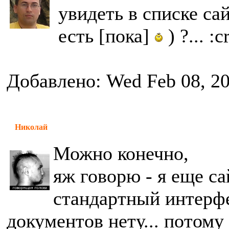
увидеть в списке са
есть [пока]
) ?... :c
Добавлено: Wed Feb 08, 2
Николай
Можно конечно,
яж говорю - я еще са
стандартный интерфе
документов нету... потому