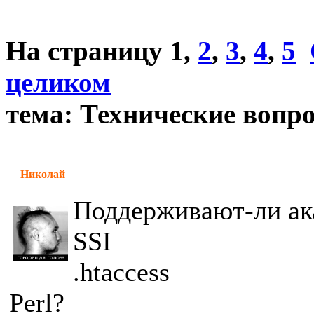
На страницу
1
,
2
,
3
,
4
,
5
целиком
тема: Технические вопр
Николай
Поддерживают-ли ак
SSI
.htaccess
Perl?