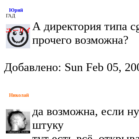
Юрий
ГАД
А директория типа cg
прочего возможна?
Добавлено: Sun Feb 05, 20
Николай
да возможна, если н
штуку
тут есть всё. открыв