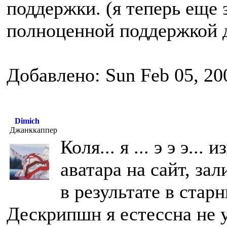
поддержки. (я теперь еще
полноценной поддержкой 
Добавлено: Sun Feb 05, 20
Dimich
Джанккаппер
Коля... я ... э э э.
аватара на сайт, зал
в результате в стар
Дескрипшн я естессна не у