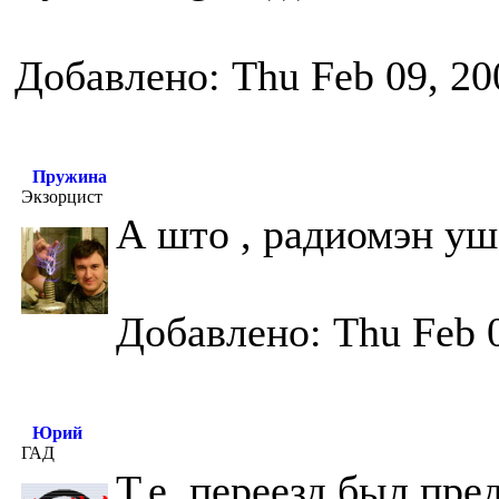
Добавлено: Thu Feb 09, 20
Пружина
Экзорцист
А што , радиомэн уш
Добавлено: Thu Feb 
Юрий
ГАД
Т.е. переезд был пре