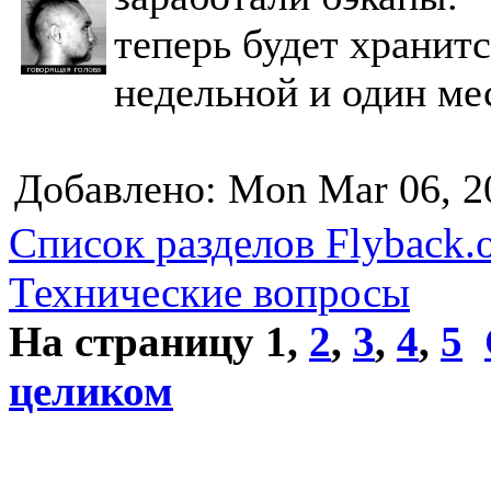
теперь будет хранит
недельной и один ме
Добавлено: Mon Mar 06, 2
Список разделов Flyback.o
Технические вопросы
На страницу
1
,
2
,
3
,
4
,
5
целиком