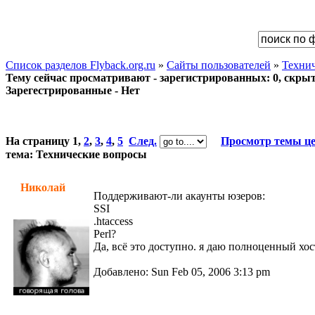
Список разделов Flyback.org.ru
»
Сайты пользователей
»
Техни
Тему сейчас просматривают - зарегистрированных: 0, скрыты
Зарегестрированные - Нет
На страницу
1
,
2
,
3
,
4
,
5
След.
Просмотр темы ц
тема: Технические вопросы
Николай
Поддерживают-ли акаунты юзеров:
SSI
.htaccess
Perl?
Да, всё это доступно. я даю полноценный хо
Добавлено: Sun Feb 05, 2006 3:13 pm