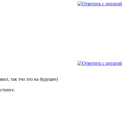
ил, так тчо это на будущее)
остинге.