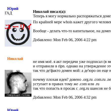
Юрий
Николай писал(а):
ГАД
Теперь я могу нормально распоряжаться доме
По крайней мере whois кажет другого человека
Вообще - делать что-то капитальное, на домен
Добавлено: Mon Feb 06, 2006 4:22 pm
Николай
не имя моё. я акт передачи уже подписал (в м
и отправили в ripn. однако на утверждение э
так что де'факто домен мой: а де'юро он еще
почему плохая идея? довено .org.ru .com.ru .n
уступает в правах тому же .com или .ru
так что попасть в просак с .org.ru шансов не б
Добавлено: Mon Feb 06, 2006 4:32 pm
Юрий