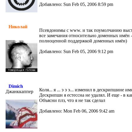
Добавлено: Sun Feb 05, 2006 8:59 pm
Николай
Псевдонимы с www. и так поумолчанию выстав
все замечания относительно доменных имён - 
полноценной поддержкой доменных имён)
Добавлено: Sun Feb 05, 2006 9:12 pm
Dimich
Коля... я ... э э э... изменил в дескрипшине и
Джанккаппер
Дескрипшн я естессна не удалял. И еще - в к
Объясни плз, что я не так сделал
Добавлено: Mon Feb 06, 2006 9:42 am