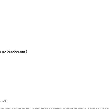
 до безобразия )
апов.