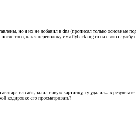
лены, но я их не добавил в dns (прописал только основные под
после того, как я переволоку имя flyback.org.ru на свою службу
мя аватара на сайт, залил новую картинку, ту удалил... в результат
акой кодировке его просматривать?