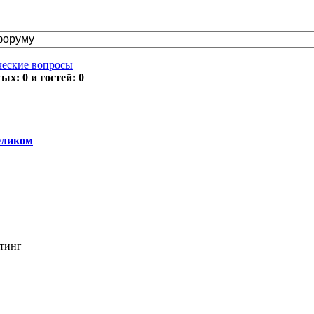
ческие вопросы
х: 0 и гостей: 0
еликом
стинг