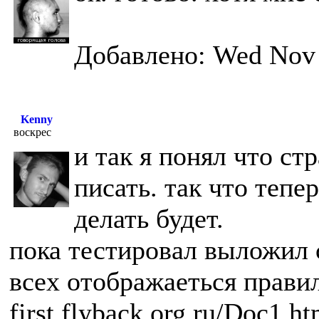
Добавлено: Wed Nov 
Kenny
воскрес
и так я понял что ст
писать. так что тепе
делать будет.
пока тестировал выложил с
всех отображаеться прави
first.flyback.org.ru/Doc1.h