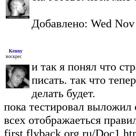
Добавлено: Wed Nov 
Kenny
воскрес
и так я понял что ст
писать. так что тепе
делать будет.
пока тестировал выложил с
всех отображаеться прави
first.flyback.org.ru/Doc1.h