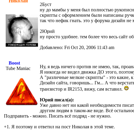
Николай
2Буст
ну до мамбы у меня был полностью рукописны
скрипты с оформлением были написаны ручк
так что нефик гнать. это у форума дизайн не
2Юрий
ну просто удобнее. тем более что весь сайт о
Добавлено: Fri Oct 20, 2006 11:43 am
Boost
Ну, я ведь ничего против не имею, так, проа
Tube Maniac
Я никогда не видел движка ДО этого, поэтому
А "различные мелкие скрипты" - это какие, 
Дизайн сайта, говоришь... Гм... А что верста
транзистор и IR2153, вижу, сам вставил.
Юрий писал(а):
Уже давно нет ни какой необходимости писать
другим людям в таком-же виде. Всё остальное
Подправить - можно. Писать всё подряд - не нужно.
+1. Я поэтому и ответил на пост Николая в этой теме.