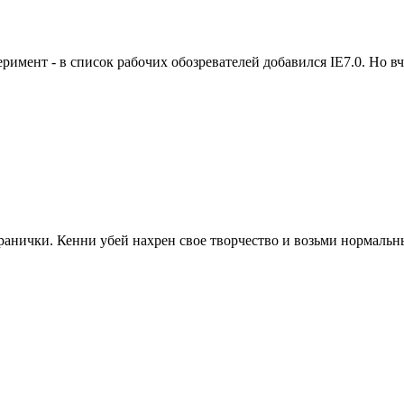
римент - в список рабочих обозревателей добавился IE7.0. Но в
транички. Кенни убей нахрен свое творчество и возьми нормаль