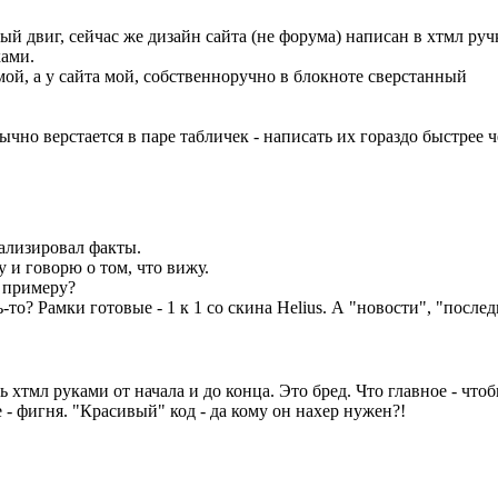
й двиг, сейчас же дизайн сайта (не форума) написан в хтмл ру
ами.
 мой, а у сайта мой, собственноручно в блокноте сверстанный
бычно верстается в паре табличек - написать их гораздо быстрее 
нализировал факты.
 и говорю о том, что вижу.
к примеру?
ть-то? Рамки готовые - 1 к 1 со скина Helius. А "новости", "посл
 хтмл руками от начала и до конца. Это бред. Что главное - чт
 - фигня. "Красивый" код - да кому он нахер нужен?!