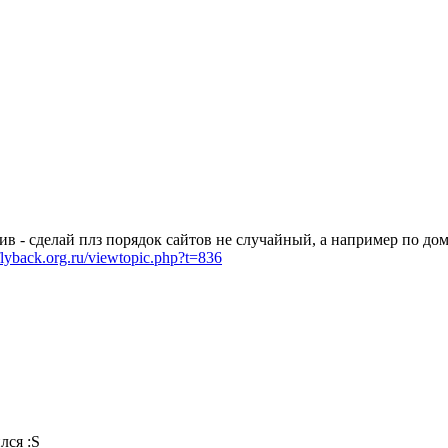
ив - сделай плз порядок сайтов не случайный, а например по до
.flyback.org.ru/viewtopic.php?t=836
лся :S