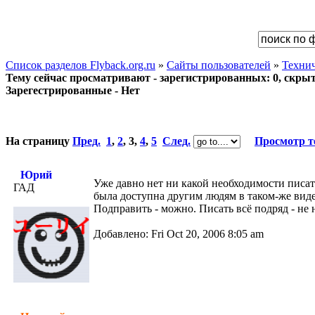
Список разделов Flyback.org.ru
»
Сайты пользователей
»
Техни
Тему сейчас просматривают - зарегистрированных: 0, скрыты
Зарегестрированные - Нет
На страницу
Пред.
1
,
2
,
3
,
4
,
5
След.
Просмотр 
Юрий
Уже давно нет ни какой необходимости писать
ГАД
была доступна другим людям в таком-же виде.
Подправить - можно. Писать всё подряд - не
Добавлено: Fri Oct 20, 2006 8:05 am