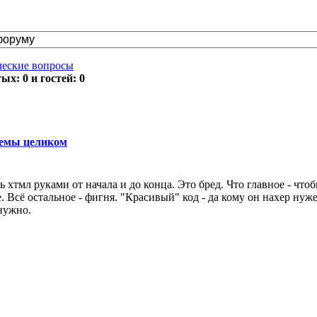
ческие вопросы
х: 0 и гостей: 0
темы целиком
 хтмл руками от начала и до конца. Это бред. Что главное - что
 Всё остальное - фигня. "Красивый" код - да кому он нахер нуж
 нужно.