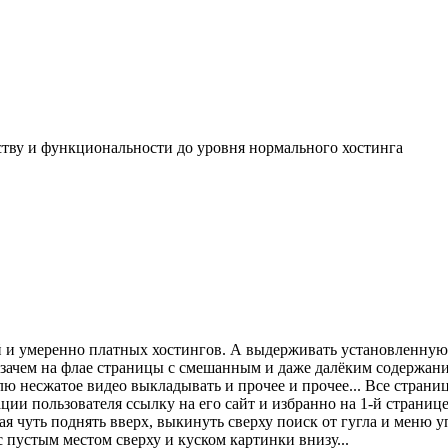
обству и функциональности до уровня нормального хостинга
й и умеренно платных хостингов. А выдерживать установленную
 зачем на флае страницы с смешанным и даже далёким содержани
лю несжатое видео выкладывать и прочее и прочее... Все страниц
ции пользователя ссылку на его сайт и избранно на 1-й страниц
лая чуть поднять вверх, выкинуть сверху поиск от гугла и меню 
с пустым местом сверху и куском картинки внизу...