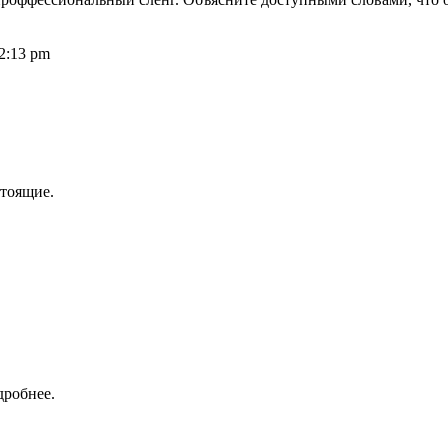
2:13 pm
стоящие.
дробнее.