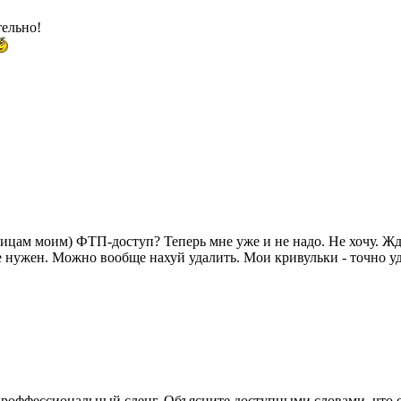
тельно!
ницам моим) ФТП-доступ? Теперь мне уже и не надо. Не хочу. Жда
 нужен. Можно вообще нахуй удалить. Мои кривульки - точно уд
проффессиональный сленг. Объясните доступными словами, что 