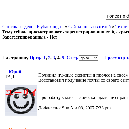
Список разделов Flyback.org.ru
»
Сайты пользователей
»
Техни
Тему сейчас просматривают - зарегистрированных: 0, скрыты
Зарегестрированные - Нет
На страницу
Пред.
1
,
2
,
3
,
4
,
5
След.
Просмотр 
Юрий
Починил нужные скрипты и прочее на своём 
ГАД
Восстановил получение почты со своего сайт
Про работу мылоф флайбака - даже не спрашив
Добавлено: Sun Apr 08, 2007 7:33 pm