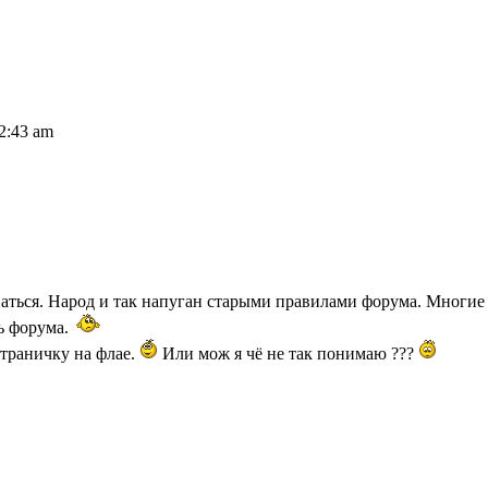
2:43 am
ваться. Народ и так напуган старыми правилами форума. Многие 
ть форума.
страничку на флае.
Или мож я чё не так понимаю ???