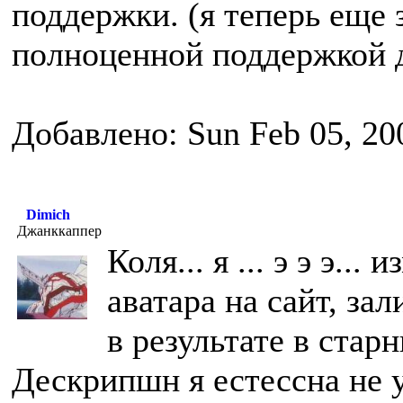
поддержки. (я теперь еще
полноценной поддержкой 
Добавлено: Sun Feb 05, 20
Dimich
Джанккаппер
Коля... я ... э э э.
аватара на сайт, зал
в результате в стар
Дескрипшн я естессна не у