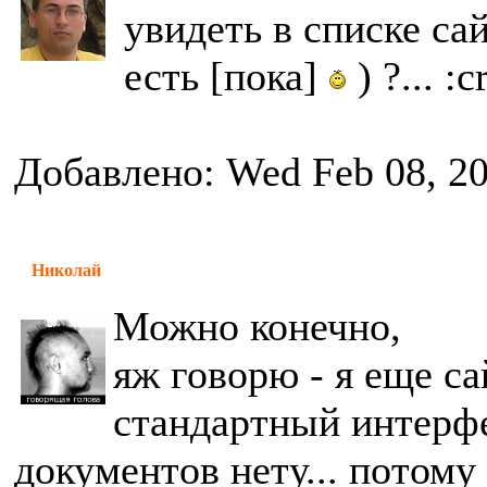
увидеть в списке са
есть [пока]
) ?... :c
Добавлено: Wed Feb 08, 2
Николай
Можно конечно,
яж говорю - я еще са
стандартный интерфе
документов нету... потому