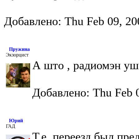
Добавлено: Thu Feb 09, 20
Пружина
Экзорцист
А што , радиомэн уш
Добавлено: Thu Feb 
Юрий
ГАД
Т.е. переезд был пре