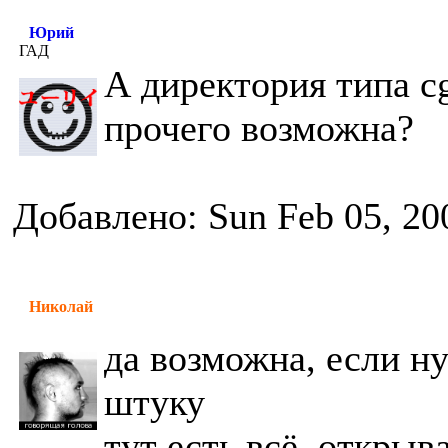
Юрий
ГАД
А директория типа cg
прочего возможна?
Добавлено: Sun Feb 05, 20
Николай
да возможна, если н
штуку
тут есть всё. открыв