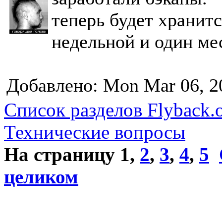
теперь будет хранит
недельной и один ме
Добавлено: Mon Mar 06, 2
Список разделов Flyback.o
Технические вопросы
На страницу
1
,
2
,
3
,
4
,
5
целиком