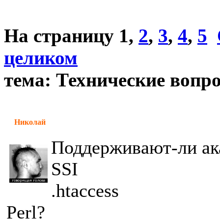
На страницу
1
,
2
,
3
,
4
,
5
целиком
тема: Технические вопр
Николай
Поддерживают-ли ак
SSI
.htaccess
Perl?