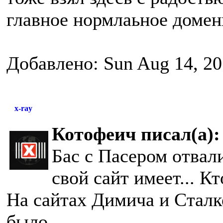
главное нормлаьное доменн
Добавлено: Sun Aug 14, 20
x-ray
Котофеич писал(а):
Бас с Пасером отвали
свой сайт имеет... К
На сайтах Димича и Сталк
было...