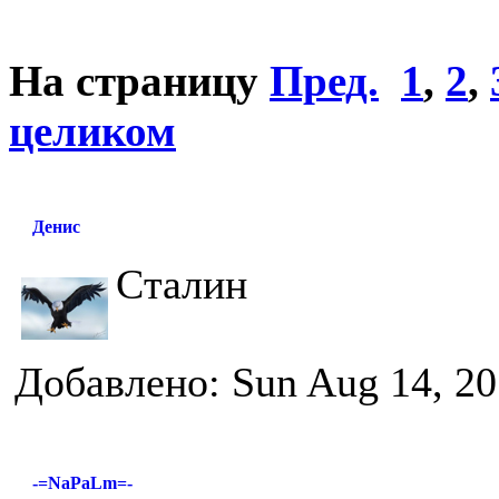
На страницу
Пред.
1
,
2
,
целиком
Денис
Сталин
Добавлено: Sun Aug 14, 20
-=NaPaLm=-