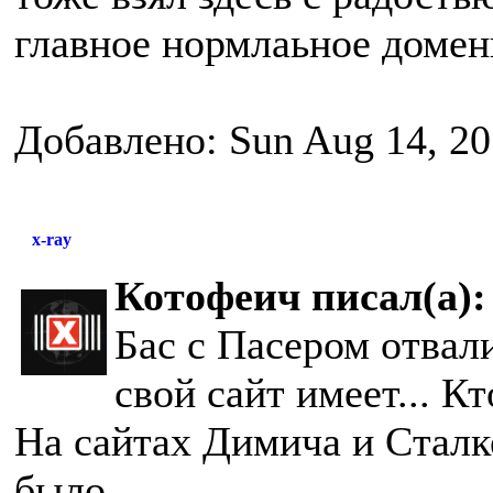
главное нормлаьное доменн
Добавлено: Sun Aug 14, 20
x-ray
Котофеич писал(а):
Бас с Пасером отвали
свой сайт имеет... К
На сайтах Димича и Сталк
было...