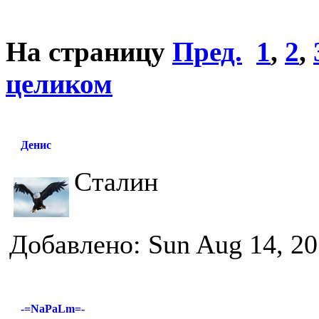
На страницу
Пред.
1
,
2
,
целиком
Денис
Сталин
Добавлено: Sun Aug 14, 20
-=NaPaLm=-