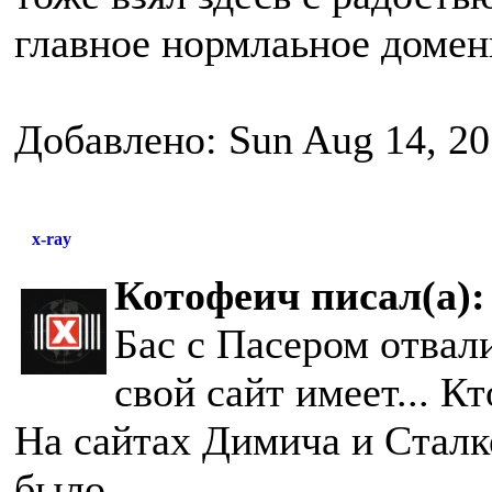
главное нормлаьное доменн
Добавлено: Sun Aug 14, 20
x-ray
Котофеич писал(а):
Бас с Пасером отвали
свой сайт имеет... К
На сайтах Димича и Сталк
было...