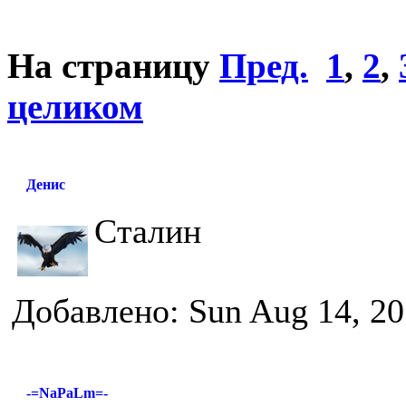
На страницу
Пред.
1
,
2
,
целиком
Денис
Сталин
Добавлено: Sun Aug 14, 20
-=NaPaLm=-