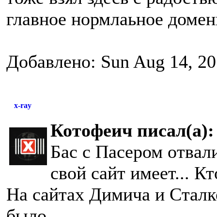
главное нормлаьное доменн
Добавлено: Sun Aug 14, 20
x-ray
Котофеич писал(а):
Бас с Пасером отвали
свой сайт имеет... К
На сайтах Димича и Сталк
было...