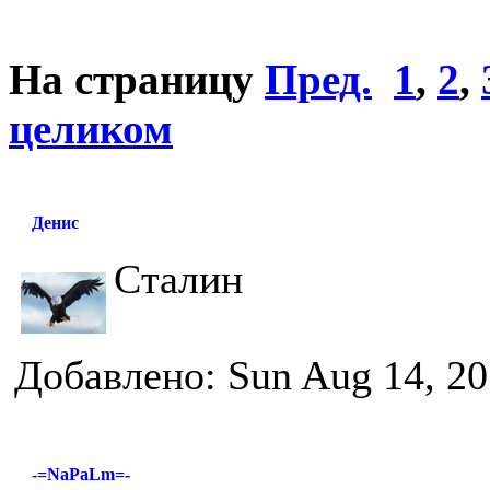
На страницу
Пред.
1
,
2
,
целиком
Денис
Сталин
Добавлено: Sun Aug 14, 20
-=NaPaLm=-