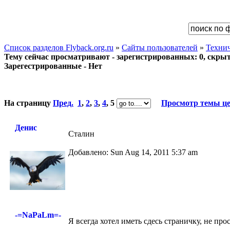
Список разделов Flyback.org.ru
»
Сайты пользователей
»
Техни
Тему сейчас просматривают - зарегистрированных: 0, скрыты
Зарегестрированные - Нет
На страницу
Пред.
1
,
2
,
3
,
4
,
5
Просмотр темы ц
Денис
Сталин
Добавлено: Sun Aug 14, 2011 5:37 am
-=NaPaLm=-
Я всегда хотел иметь сдесь страничку, не прос