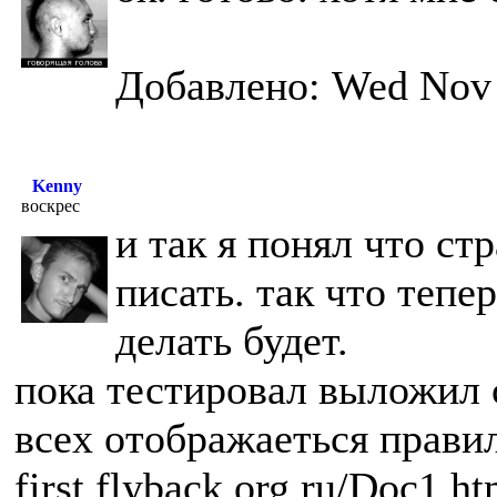
Добавлено: Wed Nov 
Kenny
воскрес
и так я понял что ст
писать. так что тепе
делать будет.
пока тестировал выложил с
всех отображаеться прави
first.flyback.org.ru/Doc1.h