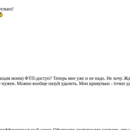
тельно!
ницам моим) ФТП-доступ? Теперь мне уже и не надо. Не хочу. Жда
 нужен. Можно вообще нахуй удалить. Мои кривульки - точно уд
проффессиональный сленг. Объясните доступными словами, что 