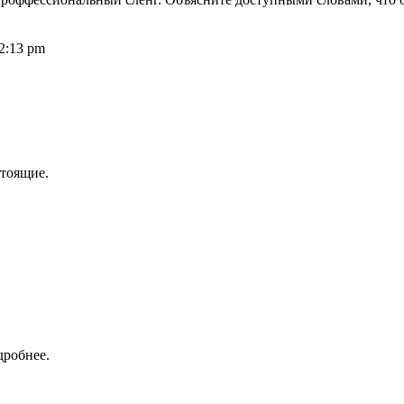
2:13 pm
стоящие.
дробнее.