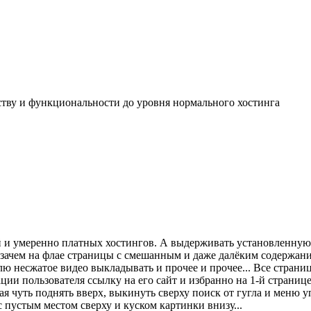
обству и функциональности до уровня нормального хостинга
й и умеренно платных хостингов. А выдерживать установленную
 зачем на флае страницы с смешанным и даже далёким содержани
лю несжатое видео выкладывать и прочее и прочее... Все страниц
ции пользователя ссылку на его сайт и избранно на 1-й страниц
лая чуть поднять вверх, выкинуть сверху поиск от гугла и меню 
с пустым местом сверху и куском картинки внизу...