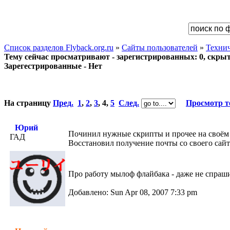
Список разделов Flyback.org.ru
»
Сайты пользователей
»
Техни
Тему сейчас просматривают - зарегистрированных: 0, скрыты
Зарегестрированные - Нет
На страницу
Пред.
1
,
2
,
3
,
4
,
5
След.
Просмотр 
Юрий
Починил нужные скрипты и прочее на своём 
ГАД
Восстановил получение почты со своего сайт
Про работу мылоф флайбака - даже не спрашив
Добавлено: Sun Apr 08, 2007 7:33 pm