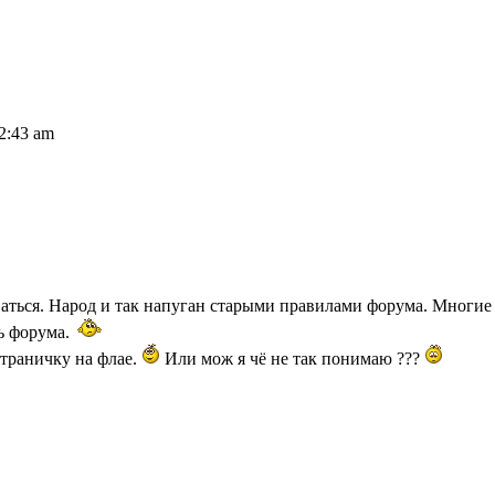
2:43 am
ваться. Народ и так напуган старыми правилами форума. Многие 
ть форума.
страничку на флае.
Или мож я чё не так понимаю ???