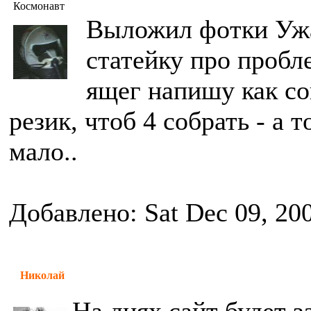
Космонавт
Выложил фотки Ужа
статейку про пробл
ящег напишу как с
резик, чтоб 4 собрать - а 
мало..
Добавлено: Sat Dec 09, 20
Николай