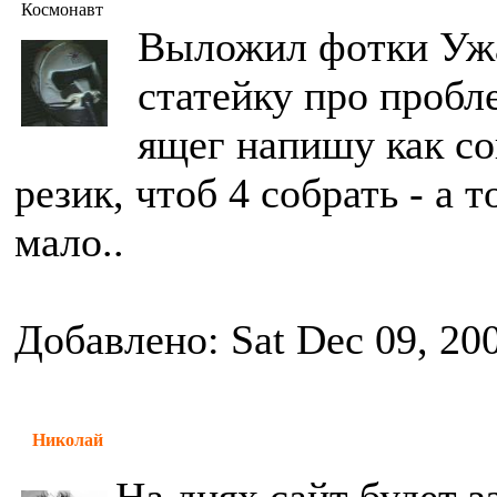
Космонавт
Выложил фотки Ужа
статейку про пробл
ящег напишу как с
резик, чтоб 4 собрать - а 
мало..
Добавлено: Sat Dec 09, 20
Николай