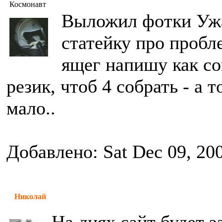
Космонавт
Выложил фотки Ужа
статейку про пробл
ящег напишу как с
резик, чтоб 4 собрать - а 
мало..
Добавлено: Sat Dec 09, 20
Николай