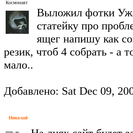
Космонавт
Выложил фотки Ужа
статейку про пробл
ящег напишу как с
резик, чтоб 4 собрать - а 
мало..
Добавлено: Sat Dec 09, 20
Николай