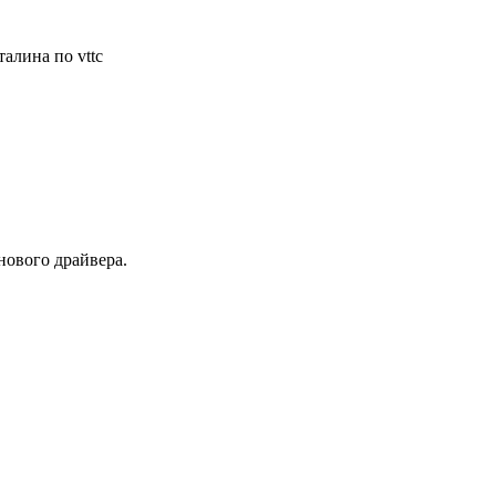
алина по vttc
ового драйвера.