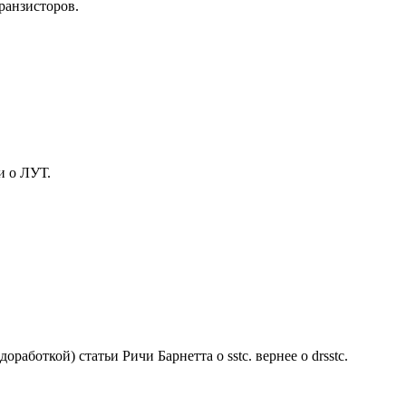
ранзисторов.
и о ЛУТ.
оработкой) статьи Ричи Барнетта о sstc. вернее о drsstc.