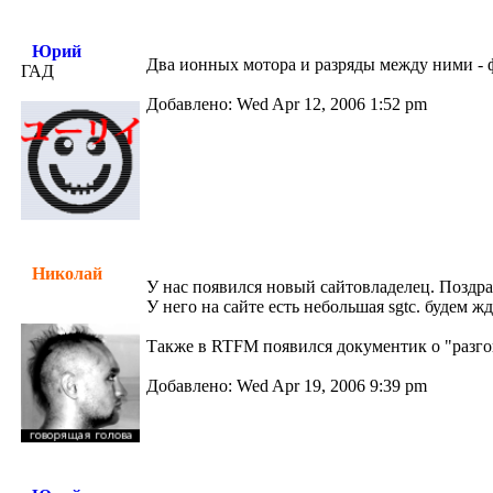
Юрий
Два ионных мотора и разряды между ними - ф
ГАД
Добавлено: Wed Apr 12, 2006 1:52 pm
Николай
У нас появился новый сайтовладелец. Поздравл
У него на сайте есть небольшая sgtc. будем 
Также в RTFM появился документик о "разг
Добавлено: Wed Apr 19, 2006 9:39 pm