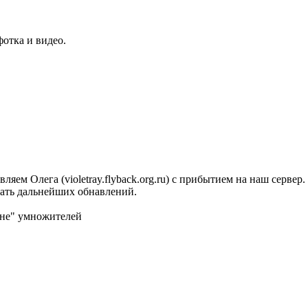
отка и видео.
яем Олега (violetray.flyback.org.ru) с прибытием на наш сервер.
ждать дальнейших обнавлений.
оне" умножителей