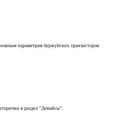
новным параметрам буржуйских транзисторов
торички в раздел "Девайсы".