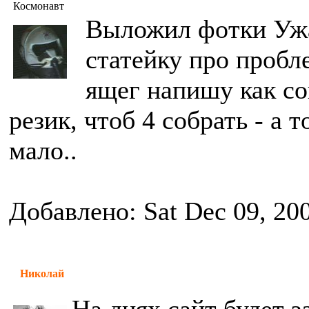
Космонавт
Выложил фотки Ужа
статейку про пробл
ящег напишу как с
резик, чтоб 4 собрать - а 
мало..
Добавлено: Sat Dec 09, 20
Николай