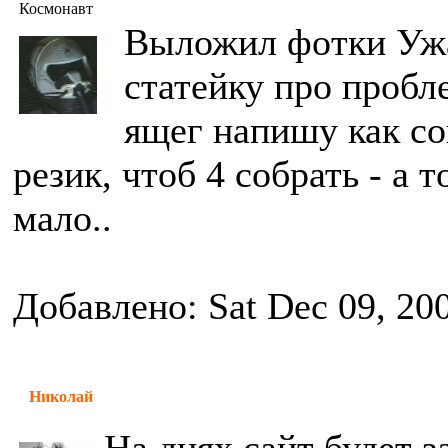
Космонавт
Выложил фотки Ужа
статейку про пробл
ящег напишу как с
резик, чтоб 4 собрать - а 
мало..
Добавлено: Sat Dec 09, 20
Николай